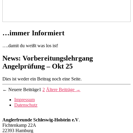
…immer Informiert
….damit du weißt was los ist!
News: Vorbereitungslehrgang
Angelprüfung – Okt 25
Dies ist weder ein Beitrag noch eine Seite.
Seitennummerierung
←
Neuere
Beiträge
1
2
Ältere
Beiträge
→
der
Impressum
Datenschutz
Beiträge
Anglerfreunde Schleswig-Holstein e.V
.
Fichtenkamp 22A
22393 Hamburg