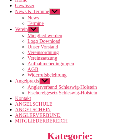
Gewässer
News & Termine
Untermenü
anzeigen
News
Termine
Verein
Untermenü
anzeigen
Mietglied werden
Logo Download
Unser Vorstand
Vereinsordnung
Vereinssatzung
Aufnahmebedingungen
AGB
Widerrufsbelehrung
Angelpraxis
Untermenü
anzeigen
Anglerverband Schleswig-Holstein
Fischereigesetz Schleswig-Holstein
Kontakt
ANGELSCHULE
ANGELSCHEIN
ANGLERVERBUND
MITGLIEDERBEREICH
Kategorie: