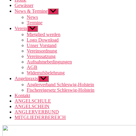
Gewässer
News & Termine
Untermenü
anzeigen
News
Termine
Verein
Untermenü
anzeigen
Mietglied werden
Logo Download
Unser Vorstand
Vereinsordnung
Vereinssatzung
Aufnahmebedingungen
AGB
Widerrufsbelehrung
Angelpraxis
Untermenü
anzeigen
Anglerverband Schleswig-Holstein
Fischereigesetz Schleswig-Holstein
Kontakt
ANGELSCHULE
ANGELSCHEIN
ANGLERVERBUND
MITGLIEDERBEREICH