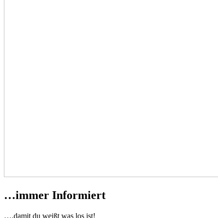
…immer Informiert
….damit du weißt was los ist!