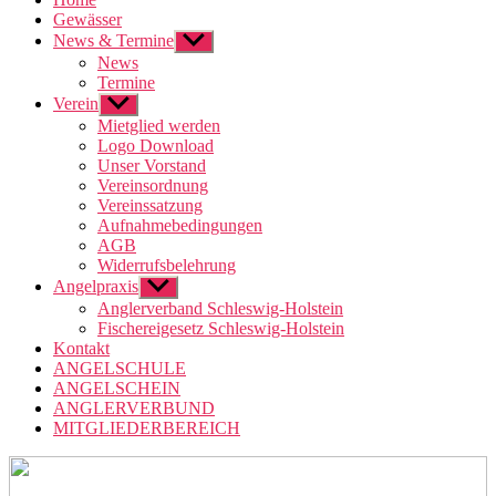
Gewässer
News & Termine
Untermenü
anzeigen
News
Termine
Verein
Untermenü
anzeigen
Mietglied werden
Logo Download
Unser Vorstand
Vereinsordnung
Vereinssatzung
Aufnahmebedingungen
AGB
Widerrufsbelehrung
Angelpraxis
Untermenü
anzeigen
Anglerverband Schleswig-Holstein
Fischereigesetz Schleswig-Holstein
Kontakt
ANGELSCHULE
ANGELSCHEIN
ANGLERVERBUND
MITGLIEDERBEREICH