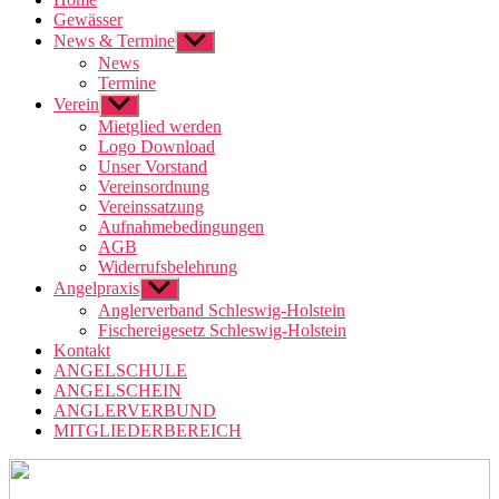
Gewässer
News & Termine
Untermenü
anzeigen
News
Termine
Verein
Untermenü
anzeigen
Mietglied werden
Logo Download
Unser Vorstand
Vereinsordnung
Vereinssatzung
Aufnahmebedingungen
AGB
Widerrufsbelehrung
Angelpraxis
Untermenü
anzeigen
Anglerverband Schleswig-Holstein
Fischereigesetz Schleswig-Holstein
Kontakt
ANGELSCHULE
ANGELSCHEIN
ANGLERVERBUND
MITGLIEDERBEREICH