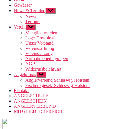
Gewässer
News & Termine
Untermenü
anzeigen
News
Termine
Verein
Untermenü
anzeigen
Mietglied werden
Logo Download
Unser Vorstand
Vereinsordnung
Vereinssatzung
Aufnahmebedingungen
AGB
Widerrufsbelehrung
Angelpraxis
Untermenü
anzeigen
Anglerverband Schleswig-Holstein
Fischereigesetz Schleswig-Holstein
Kontakt
ANGELSCHULE
ANGELSCHEIN
ANGLERVERBUND
MITGLIEDERBEREICH