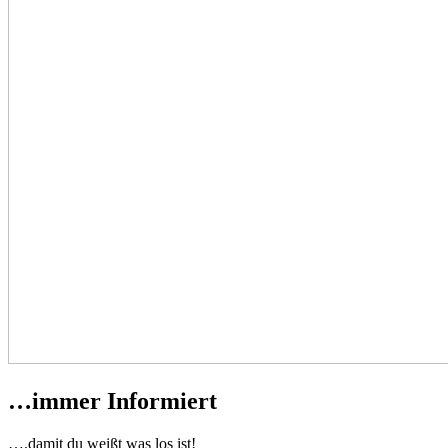
…immer Informiert
….damit du weißt was los ist!